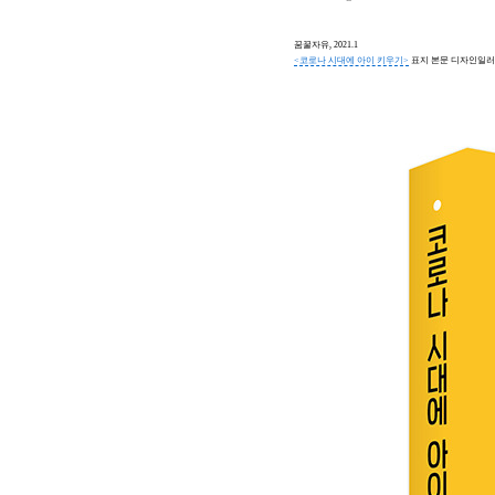
꿈꿀자유, 2021.1
<코로나 시대에 아이 키우기>
표지 본문
디자인일러