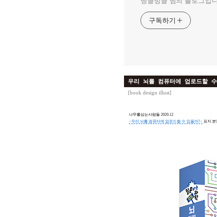
뱅글벙글 님의 블로그입니
구독하기
우리 뇌를 컴퓨터에 업로드할 수
[
book design illust
]
나무를심는사람들 2020.12
<우리 뇌를 컴퓨터에 업로드할 수 있을까?>
표지 본