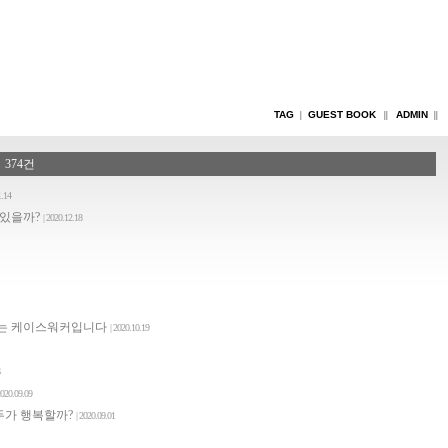
TAG
GUEST BOOK
ADMIN
|
||
||
글 374건
1.14
 있을까?
| 2020.12.18
하는 케이스워커입니다
| 2020.10.19
2020.09.09
두가 행복할까?
| 2020.09.01