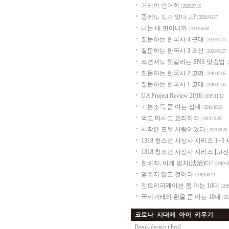
거리의 언어학
| 2020.07.16
똥에도 도가 있다고?
| 2020.06.27
나는 내 편이니까
| 2020.06.08
질문하는 한국사 4 근대
| 2020.04.24
질문하는 한국사 3 조선
| 2020.03.27
쓰면서도 헷갈리는 SNS 맞춤법
|
질문하는 한국사 2 고려
| 2019.12.05
질문하는 한국사 1 고대
| 2019.12.05
UA Project Review 2018
| 2019.11.12
기본소득 쫌 아는 십대
| 2019.10.29
먹고 마시고 요리하라
| 2019.10.29
시작은 모두 사랑이었다
| 2019.09.26
1318 청소년 사상사 시리즈 1~5
1318 청소년 사상사 시리즈 [고
한비자, 이게 법치(法治)다!
| 2019.0
멈추지 말고 걸어라
| 2019.08.13
젠트리피케이션 쫌 아는 10대
| 20
국제거래와 환율 쫌 아는 10대
| 20
코로나 시대에 아이 키우기
[
book design illust
]