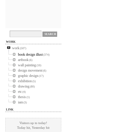
WORK
work
(507)
book design illust
(374)
artbook
(6)
wall painting
(10)
design movement
(6)
graphic design
(17)
exhibition
(5)
drawing
(80)
etc
(4)
thesis
(1)
iam
(3)
LINK
Visitors up to today!
Today
hit, Yesterday
hit