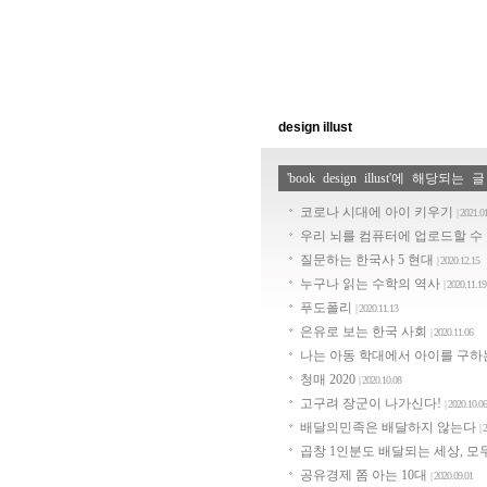
design illust
'book design illust'에 해당되는 
코로나 시대에 아이 키우기
| 2021.0
우리 뇌를 컴퓨터에 업로드할 수
질문하는 한국사 5 현대
| 2020.12.15
누구나 읽는 수학의 역사
| 2020.11.19
푸도폴리
| 2020.11.13
은유로 보는 한국 사회
| 2020.11.06
나는 아동 학대에서 아이를 구
청매 2020
| 2020.10.08
고구려 장군이 나가신다!
| 2020.10.06
배달의민족은 배달하지 않는다
| 
곱창 1인분도 배달되는 세상, 모
공유경제 쫌 아는 10대
| 2020.09.01