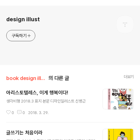
로그 정보
design illust
구독하기
더보기
book design illust
의 다른 글
아리스토텔레스, 이게 행복이다!
글 내용
생각비행 2018.3 표지 본문 디자인일러스트 신병근
0
0
2018. 3. 29.
글쓰기는 처음이라
글 내용