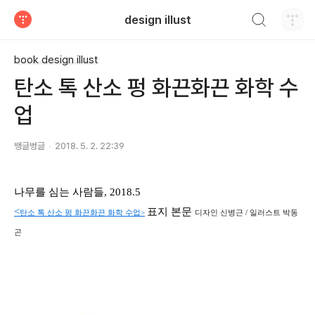
검색하기
design illust
티스토리
book design illust
탄소 톡 산소 펑 화끈화끈 화학 수
업
뱅글벙글
2018. 5. 2. 22:39
나무를 심는 사람들, 2018.5
<
표지 본문
탄소 톡 산소 펑 화끈화끈 화학 수업>
디자인 신병근 / 일러스트 박동
곤