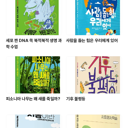
세포 짠 DNA 쏙 북적북적 생명 과
사람을 돕는 힘은 우리에게 있어
학 수업
피소니아 나무는 왜 새를 죽일까?
기후 불평등