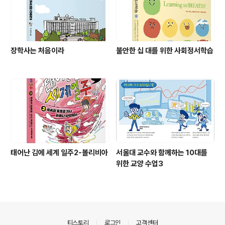
장학사는 처음이라
불안한 십 대를 위한 사회정서학습
태어난 김에 세계 일주2-볼리비아
서울대 교수와 함께하는 10대를
위한 교양 수업3
의안내
티스토리
로그인
고객센터