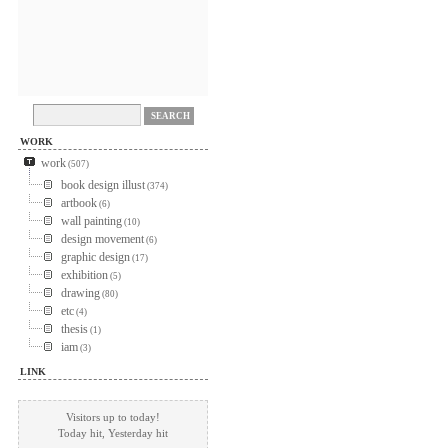
WORK
work
(507)
book design illust
(374)
artbook
(6)
wall painting
(10)
design movement
(6)
graphic design
(17)
exhibition
(5)
drawing
(80)
etc
(4)
thesis
(1)
iam
(3)
LINK
Visitors up to today!
Today
hit, Yesterday
hit