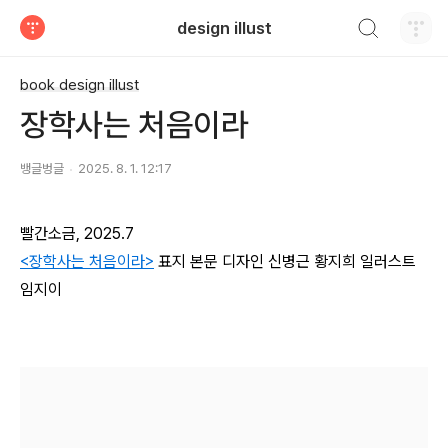
검색하기
design illust
티스토리
book design illust
장학사는 처음이라
뱅글벙글
2025. 8. 1. 12:17
빨간소금, 2025.7
<장학사는 처음이라>
표지
본문
디자인 신병근 황지희 일러스트
임지이