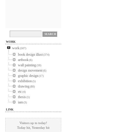
WORK
work
(507)
book design illust
(374)
artbook
(6)
wall painting
(10)
design movement
(6)
graphic design
(17)
exhibition
(5)
drawing
(80)
etc
(4)
thesis
(1)
iam
(3)
LINK
Visitors up to today!
Today
hit, Yesterday
hit