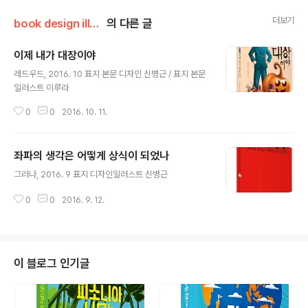
더보기
book design illust
의 다른 글
이제 내가 대장이야
글 내용
레드우드, 2016. 10 표지 본문 디자인 신병근 / 표지 본문
일러스트 이루라
0
0
2016. 10. 11.
좌파의 생각은 어떻게 상식이 되었나
글 내용
그러나, 2016. 9 표지 디자인일러스트 신병근
0
0
2016. 9. 12.
이 블로그 인기글