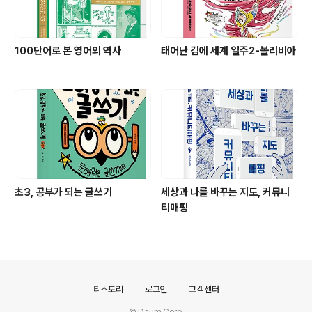
100단어로 본 영어의 역사
태어난 김에 세계 일주2-볼리비아
초3, 공부가 되는 글쓰기
세상과 나를 바꾸는 지도, 커뮤니
티매핑
의안내
티스토리
로그인
고객센터
© Daum Corp.