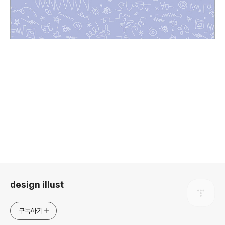
로그 정보
design illust
구독하기