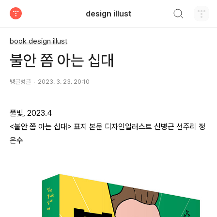
검색하기
design illust
티스토리
book design illust
불안 쫌 아는 십대
뱅글벙글
2023. 3. 23. 20:10
풀빛, 2023.4
<불안 쫌 아는 십대> 표지 본문
디자인일러스트 신병근 선주리
정
은수