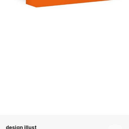
로그 정보
design illust