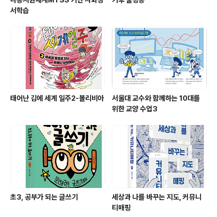
다층지원체계MTSS 기반 사회정
기후 불평등
서학습
태어난 김에 세계 일주2-볼리비아
서울대 교수와 함께하는 10대를
위한 교양 수업3
초3, 공부가 되는 글쓰기
세상과 나를 바꾸는 지도, 커뮤니
티매핑