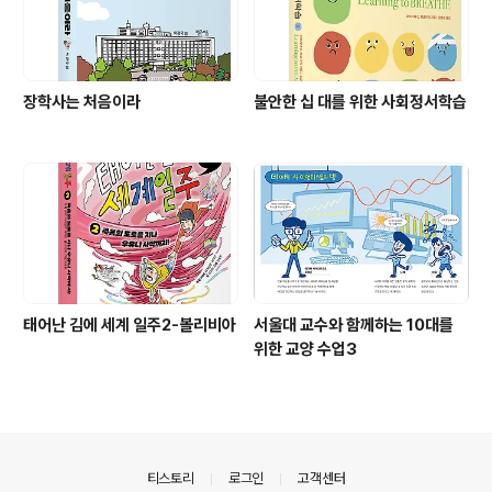
장학사는 처음이라
불안한 십 대를 위한 사회정서학습
태어난 김에 세계 일주2-볼리비아
서울대 교수와 함께하는 10대를
위한 교양 수업3
의안내
티스토리
로그인
고객센터