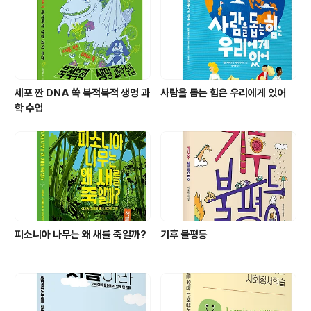
세포 짠 DNA 쏙 북적북적 생명 과
사람을 돕는 힘은 우리에게 있어
학 수업
피소니아 나무는 왜 새를 죽일까?
기후 불평등