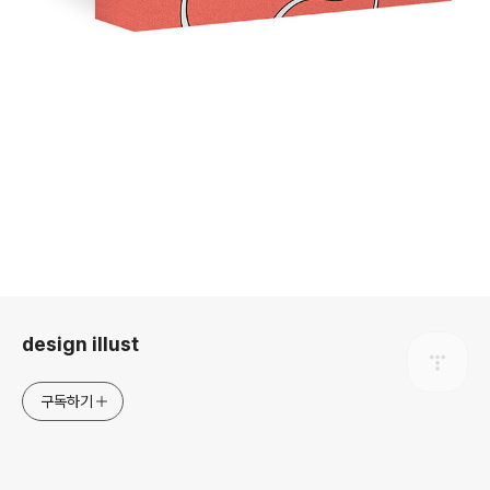
로그 정보
design illust
구독하기