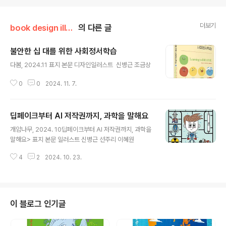
더보기
book design illust
의 다른 글
불안한 십 대를 위한 사회정서학습
글 내용
다봄, 2024.11 표지 본문 디자인일러스트 신병근 조금상
0
0
2024. 11. 7.
딥페이크부터 AI 저작권까지, 과학을 말해요
글 내용
개암나무, 2024. 10딥페이크부터 AI 저작권까지, 과학을
말해요> 표지 본문 일러스트 신병근 선주리 이혜원
4
2
2024. 10. 23.
이 블로그 인기글