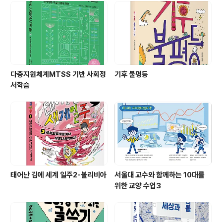
다층지원체계MTSS 기반 사회정
기후 불평등
서학습
태어난 김에 세계 일주2-볼리비아
서울대 교수와 함께하는 10대를
위한 교양 수업3