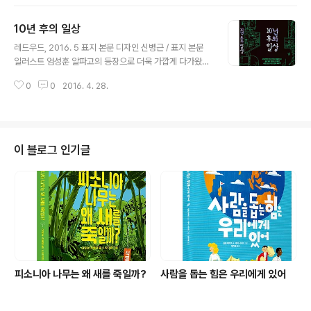
10년 후의 일상
글 내용
레드우드, 2016. 5 표지 본문 디자인 신병근 / 표지 본문
일러스트 엄성훈 알파고의 등장으로 더욱 가깝게 다가왔던
책 속의 이야기들. 가까운 미래, 우리의 일상은 어떻게 변할
0
0
2016. 4. 28.
까 궁금하기도, 막연히 두렵기도 하다.
이 블로그 인기글
피소니아 나무는 왜 새를 죽일까?
사람을 돕는 힘은 우리에게 있어